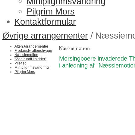
Minipilgrimsvandring
Pilgrim Mors
Kontaktformular
Øvrige arrangementer
/ Næssiemo
Aften Arrangementer
Næssiemotion
Fredagsfyraftenshygge
Næssiemotion
Morsingboere invaderede Thy..
"Øen rundt i bidder"
Pileflet
i anledning af "Næssiemoti
Minipilgrimsvandring
Pilgrim Mors
men der kom da også en sne
Senere var der gaveregn til 
del i "Næssiemotionsdagen"
Kun 15 af de 110 deltagere 
gave med, 0G DOG! Sådan 
men en del tog hjem, før (g
Men de heldige kan hente ga
onsdag d. 16. aug. eller tor